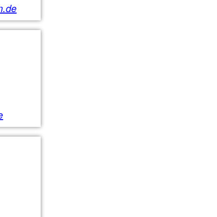
n.de
e