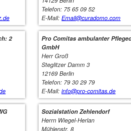
14129 Berlin
Telefon: 75 65 09 52
z.de
E-Mail:
Email@curadomo.com
ch: 2
Pro Comitas ambulanter Pfleged
GmbH
Herr Groß
Steglitzer Damm 3
12169 Berlin
Telefon: 79 30 29 79
de
E-Mail:
info@pro-comitas.de
 WG
Sozialstation Zehlendorf
Herrn Wiegel-Herlan
Mühlenstr. 8