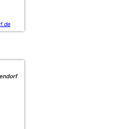
f.de
endorf