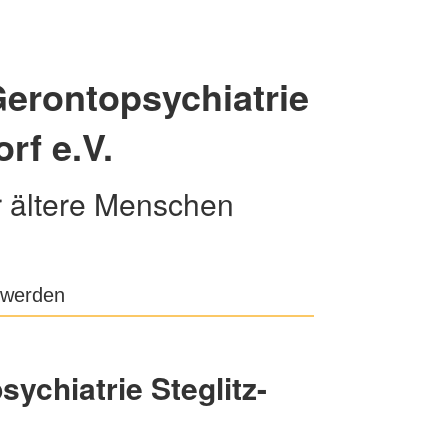
Gerontopsychiatrie
rf e.V.
r ältere Menschen
d werden
ychiatrie Steglitz-